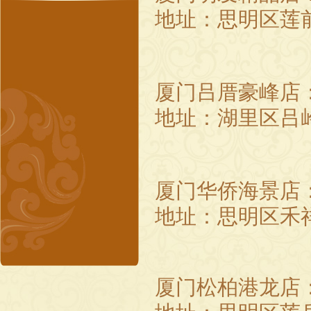
地址：思明区莲
厦门吕厝豪峰店
地址：湖里区吕
厦门华侨海景店
地址：思明区禾
厦门松柏港龙店