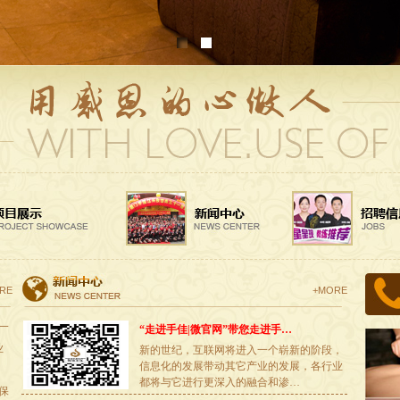
RE
+MORE
第一
“走进手佳|微官网”带您走进手…
业
新的世纪，互联网将进入一个崭新的阶段，
信息化的发展带动其它产业的发展，各行业
、
都将与它进行更深入的融合和渗…
佳保