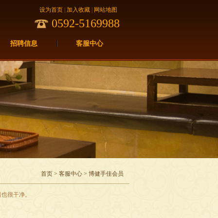
设为首页
|
加入收藏
|
网站地图
0592-5169988
招聘信息
客服中心
首页
>
客服中心
> 博健手佳会员
错也很干净。