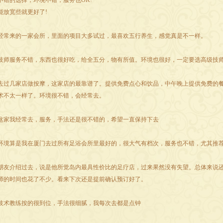
不错的选择，环境不错，服务也OK!
能放宽些就更好了!
经常来的一家会所，里面的项目大多试过，最喜欢五行养生，感觉真是不一样。
技师服务不错，东西也很好吃，给全五分，物有所值。环境也很好，一定要选高级技
去过几家店做按摩，这家店的最靠谱了。提供免费点心和饮品，中午晚上提供免费的
术不太一样了。环境很不错，会经常去。
这家我经常去，服务，手法还是很不错的，希望一直保持下去
环境算是我在厦门去过所有足浴会所里最好的，很大气有档次，服务也不错，尤其推荐
朋友介绍过去，说是他所觉岛内最具性价比的足疗店，过来果然没有失望。总体来说
师的时间也花了不少。看来下次还是提前确认预订好了。
技术教练按的很到位，手法很细腻，我每次去都是点钟