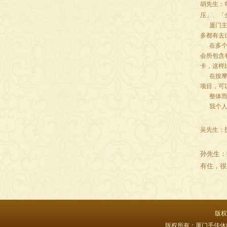
胡先生：
压」、「
厦门主要
多都有去
在多个场
会所包含
卡，这样
在按摩前
项目，可
整体而言
我个人是
吴先生：
孙先生：
有住，很
版权
版权所有：厦门手佳休闲保健