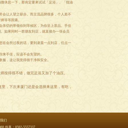
稍微休息一下，那肯定要來试试「足浴」、「指油
常会让人望之卻步。而主流品牌很多，个人差不
摩师等等因素。
会亲切的带领你到等候区，为你呈上茶品。手佳
细。如果同时一群朋友到店，就直接办一张会员
想在会所过夜的话，要到凌晨一点到店，任点一
你来手佳，应该不会失望的。
拿服，这让我觉得很干净和安全。
技师按得很不错，做完足浴又加了个油压。
这里，下次来厦门还是会选择来这里，有吃，
我们
真：0592-5557337