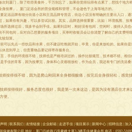
每次到厦门，除了吃些美食外，千万别忘了，如果你觉得玩得有点累了，想找个地方
全身按摩」。厦门足浴会所的营业规模和管理，不会逊色于上海等地方的。
足浴品牌有细分街道小店和主流品牌专营店，街边小店没有明确的主要出入口，通
过，如果你有兴趣，可以多尝试比较。其实，品牌选择很重要，比如：环境氛围、按
所选择过后，我多半会到手佳。如果到店时，刚好没有包间，空闲时，接待人员也
有不同包间，应对自己想要的服务项目，买单时收银员会让你清楚了解自己的支费明
比较划算。
可以先点一些饮品和水果，但不建议吃饱就开始，毕竟，你是来放松的。如果你是
以休息到早上，但贵重物品要记得寄存服务台。
，手佳的环境很不错，技师也是严格培训过的，操作比较规范，技术都不错。相信
手佳的常客，因为按摩完，身体和心灵都很放松，作为会员，我还有专门的洗浴桑
技师按得很不错，因为是爬山刚回来全身都很酸痛，按完后全身很轻松，感觉
技师按得很好，服务态度也很好，我是第一次来这边，是因为没有酒店住才来
方便。
声明
|
联系我们
|
友情链接
|
企业邮箱
|
走进手佳
|
项目展示
|
新闻中心
|
招聘信息
|
加入
有限公司 地址：厦门吕岭路15号豪峰大厦2-3楼手佳健康会所 电话：0592-5169988 传