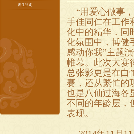
养生咨询
“用爱心做事，
手佳同仁在工作
化中的精华，同
化氛围中，博健
感动你我”主题
帷幕。此次大赛
总张影更是在白
赛，还从繁忙的
也是八仙过海各
不同的年龄层，
表现。
2014
年
11
月
11