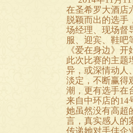
在圣希罗大酒店
脱颖而出的选手
场经理、现场督
服、迎宾、鞋吧
《爱在身边》开
此次比赛的主题
异，或深情动人
淡定，不断赢得
潮，更有选手在
来自中环店的
14
她虽然没有高超
言，真实感人的
传递她对手佳企