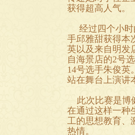
获得超高人气。
经过四个小时
手邱雅甜获得本
英以及来自明发
自海景店的
2
号选
14
号选手朱俊英
站在舞台上演讲
此次比赛是博
在通过这样一种
工的思想教育、
热情。